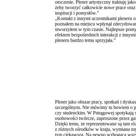
otoczenie. Plener artystyczny traktuję jak
żeby tworzyć całkowicie nowe prace ora
inspiracji i pomysłów.”
„Kontakt z innymi uczestnikami pleneru o
poznałem na miejscu wpłynął zdecydowani
stworzyłem w tym czasie. Najlepsze pomy
efektem bezpośrednich interakcji z innymi
pleneru bardzo temu sprzyjała.”
Plener jako obszar pracy, spotkań i dyskus
szczególnym. Nie mówimy tu bowiem o p
czy studenckim. W Pstrągowej spotykają si
osobowości twórcze, zaproszone przez gale
Dzięki temu, że reprezentowane są tam r
z różnych ośrodków w kraju, wymiana myś
tym ciekawsza. Na pewno wzbogaca wszyst