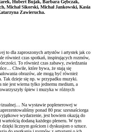
tarek, Hubert Bujak, Barbara Gębczak,
h, Michał Sikorski, Michał Jankowski, Kasia
atarzyna Zawierucha.
j to dla zaproszonych artystów i artystek jak co
ale również czas spotkań, inspirujących rozmów,
rczości. To również czas zabawy, zwiedzania
ańce… Chwile, które bywa, że stają się
alowania obrazów, ale mogą być również
. Tak dzieje się np. w przypadku muzyki.
 nie jest wierna tylko jednemu medium, a
towarzyszyły śpiew i muzyka w różnych
 wizualnej… Na wystawie poplenerowej w
zaprezentowaliśmy ponad 80 prac szesnaściorga
o wyjątkowe wydarzenie, jest bowiem okazją do
est wartością dodaną każdego pleneru. W tym
 dzięki licznym gościom i dyskusjom o sztuce.
zja do spotkania i rozmów z artystami o ich