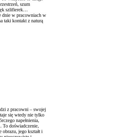
przestrzeń, szum
ęk szlifierek…
ałe dnie w pracowniach w
a taki kontakt z naturą
dzi z pracowni – swojej
taje się wtedy nie tylko
wórczego napełnienia,
j. To doświadczenie,
 obrazu, jego kształt i
y nieoczywiste i