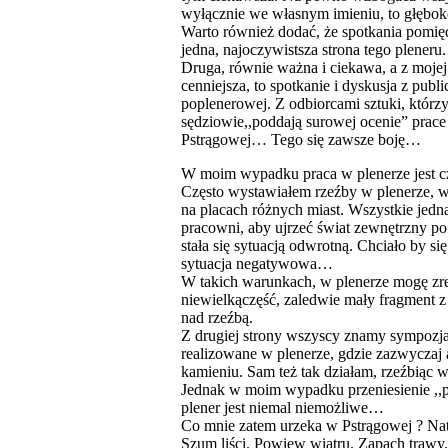
wyłącznie we własnym imieniu, to głębok
Warto również dodać, że spotkania pomięd
jedna, najoczywistsza strona tego pleneru.
Druga, równie ważna i ciekawa, a z moje
cenniejsza, to spotkanie i dyskusja z pub
poplenerowej. Z odbiorcami sztuki, którz
sędziowie,,poddają surowej ocenie” prac
Pstrągowej… Tego się zawsze boję…
W moim wypadku praca w plenerze jest 
Często wystawiałem rzeźby w plenerze, w
na placach różnych miast. Wszystkie jed
pracowni, aby ujrzeć świat zewnętrzny p
stała się sytuacją odwrotną. Chciało by si
sytuacja negatywowa…
W takich warunkach, w plenerze mogę zre
niewielkączęść, zaledwie mały fragment z
nad rzeźbą.
Z drugiej strony wszyscy znamy sympozja 
realizowane w plenerze, gdzie zazwyczaj 
kamieniu. Sam też tak działam, rzeźbiąc 
Jednak w moim wypadku przeniesienie ,,p
plener jest niemal niemożliwe…
Co mnie zatem urzeka w Pstrągowej ? Natu
Szum liści. Powiew wiatru. Zapach trawy