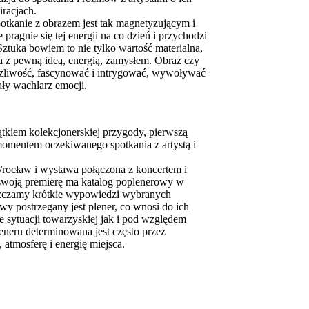
iracjach.
potkanie z obrazem jest tak magnetyzującym i
pragnie się tej energii na co dzień i przychodzi
 Sztuka bowiem to nie tylko wartość materialna,
 z pewną ideą, energią, zamysłem. Obraz czy
żliwość, fascynować i intrygować, wywoływać
ły wachlarz emocji.
ątkiem kolekcjonerskiej przygody, pierwszą
momentem oczekiwanego spotkania z artystą i
Wrocław i wystawa połączona z koncertem i
eż swoją premierę ma katalog poplenerowy w
szczamy krótkie wypowiedzi wybranych
ywy postrzegany jest plener, co wnosi do ich
 sytuacji towarzyskiej jak i pod względem
leneru determinowana jest często przez
 atmosferę i energię miejsca.