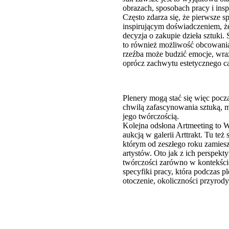
obrazach, sposobach pracy i insp
Często zdarza się, że pierwsze s
inspirującym doświadczeniem, że 
decyzja o zakupie dzieła sztuki.
to również możliwość obcowania
rzeźba może budzić emocje, wra
oprócz zachwytu estetycznego ca
Plenery mogą stać się więc pocz
chwilą zafascynowania sztuką, 
jego twórczością.
Kolejna odsłona Artmeeting to 
aukcją w galerii Arttrakt. Tu t
którym od zeszłego roku zamie
artystów. Oto jak z ich perspekt
twórczości zarówno w kontekście
specyfiki pracy, która podczas p
otoczenie, okoliczności przyrody,