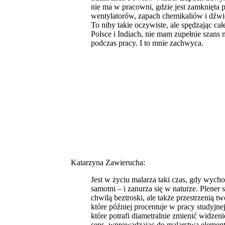
nie ma w pracowni, gdzie jest zamknięta 
wentylatorów, zapach chemikaliów i dźwi
To niby takie oczywiste, ale spędzając c
Polsce i Indiach, nie mam zupełnie szans n
podczas pracy. I to mnie zachwyca.
Katarzyna Zawierucha:
Jest w życiu malarza taki czas, gdy wycho
samotni – i zanurza się w naturze. Plener s
chwilą beztroski, ale także przestrzenią t
które później procentuje w pracy studyjne
które potrafi diametralnie zmienić widzenie
sens, wprowadzając do malarstwa element