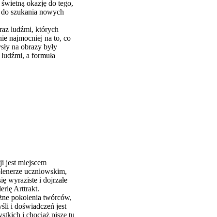
o świetną okazję do tego,
z do szukania nowych
raz ludźmi, których
e najmocniej na to, co
sły na obrazy były
 ludźmi, a formuła
ji jest miejscem
lenerze uczniowskim,
ę wyraziste i dojrzałe
rię Arttrakt.
óżne pokolenia twórców,
li i doświadczeń jest
kich i chociaż piszę tu