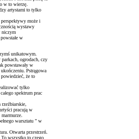
o w to wierzę.
zy artystami to tylko
j perspektywy może i
licznością wystawy
y niczym
e powstałe w
czymś unikatowym.
 parkach, ogrodach, czy
nak powstawały w
o ukończeniu. Pstrągowa
ę powiedzieć, że to
alizować tylko
 całego spektrum prac
rzeźbiarskie,
artyści pracują w
w marmurze.
ełnego warsztatu ” w
ra. Otwarta przestrzeń.
. To wszystko to czego