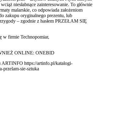
wciąż niesłabnące zainteresowanie. To głównie
ormaty malarskie, co odpowiada założeniom
 do zakupu oryginalnego prezentu, lub
j przygody – zgodnie z hasłem PRZEŁAM SIĘ
ę w firmie Technopomiar,
NIEŻ ONLINE: ONEBID
 ARTINFO https://artinfo.pl/katalogi-
a-przelam-sie-sztuka