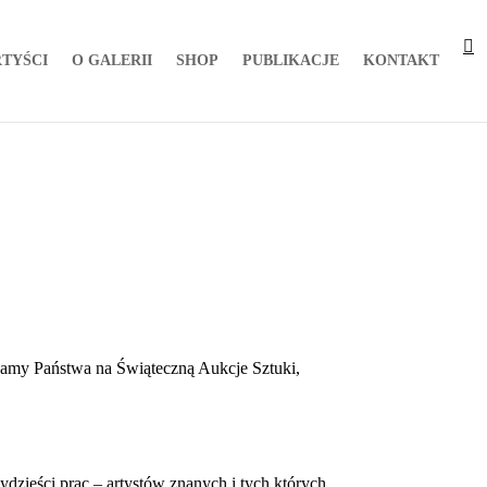
TYŚCI
O GALERII
SHOP
PUBLIKACJE
KONTAKT
zamy Państwa na Świąteczną Aukcje Sztuki,
dzieści prac – artystów znanych i tych których