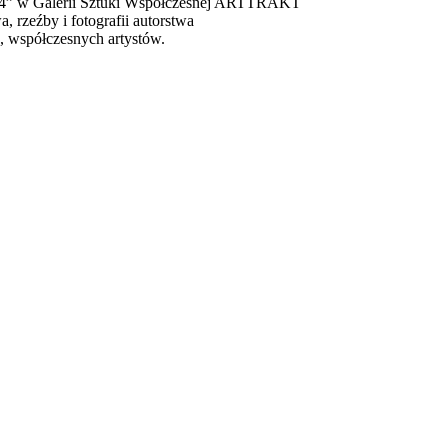
” w Galerii Sztuki Współczesnej ARTTRAKT
, rzeźby i fotografii autorstwa
 współczesnych artystów.