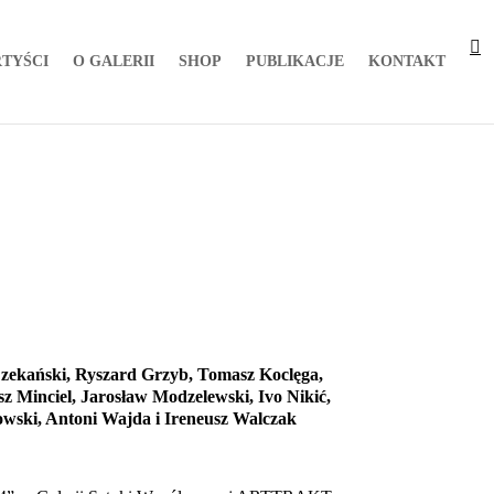
TYŚCI
O GALERII
SHOP
PUBLIKACJE
KONTAKT
Czekański, Ryszard Grzyb, Tomasz Koclęga,
z Minciel, Jarosław Modzelewski, Ivo Nikić,
owski, Antoni Wajda i Ireneusz Walczak