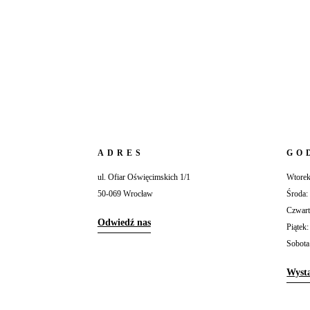
ADRES
GO
ul. Ofiar Oświęcimskich 1/1
Wtorek
50-069 Wrocław
Środa:
Czwart
Odwiedź nas
Piątek:
Sobota
Wyst