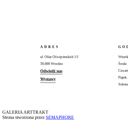
ADRES
GO
ul. Ofiar Oświęcimskich 1/1
Wtorek
50-069 Wrocław
Środa:
Czwart
Odwiedź nas
Piątek
Wystawy
Sobota
GALERIA ARTTRAKT
Strona stworzona przez
SEMAPHORE