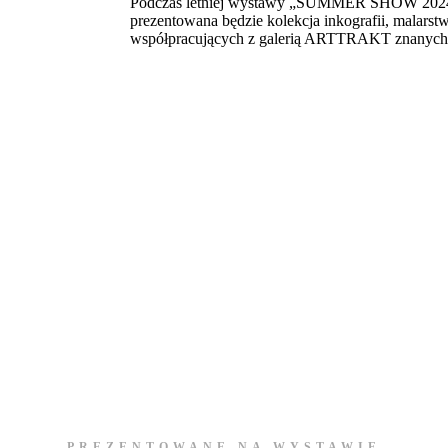
Podczas letniej wystawy „SUMMER SHOW 2024
prezentowana będzie kolekcja inkografii, malarstwa
współpracujących z galerią ARTTRAKT znanych,
PREZENTOWANE NA WYSTAWIE