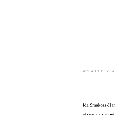
WYWIAD Z 
Ida Smakosz-Hank
ekspansja i spon