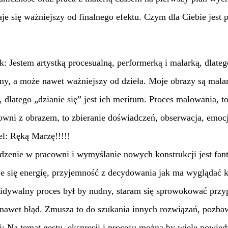
aje się ważniejszy od finalnego efektu. Czym dla Ciebie jest 
: Jestem artystką procesualną, performerką i malarką, dlatego
ny, a może nawet ważniejszy od dzieła. Moje obrazy są mal
dlatego „dzianie się” jest ich meritum. Proces malowania, to
wni z obrazem, to zbieranie doświadczeń, obserwacja, emocje
l: Ręką Marzę!!!!!
dzenie w pracowni i wymyślanie nowych konstrukcji jest fa
e się energię, przyjemność z decydowania jak ma wyglądać k
idywalny proces był by nudny, staram się sprowokować przy
nawet błąd. Zmusza to do szukania innych rozwiązań, pozba
 Na temat gestu, ekspresji i procesu można by wiele powied