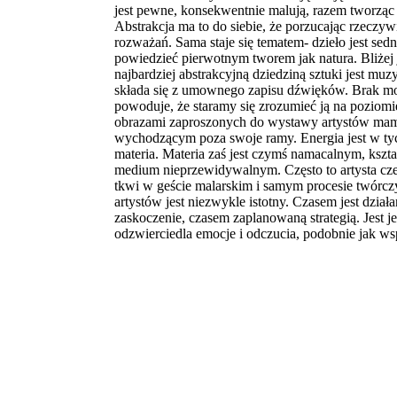
jest pewne, konsekwentnie malują, razem tworząc
Abstrakcja ma to do siebie, że porzucając rzeczy
rozważań. Sama staje się tematem- dzieło jest sed
powiedzieć pierwotnym tworem jak natura. Bliżej 
najbardziej abstrakcyjną dziedziną sztuki jest mu
składa się z umownego zapisu dźwięków. Brak mo
powoduje, że staramy się zrozumieć ją na poziom
obrazami zaproszonych do wystawy artystów mamy
wychodzącym poza swoje ramy. Energia jest w t
materia. Materia zaś jest czymś namacalnym, kszta
medium nieprzewidywalnym. Często to artysta czerp
tkwi w geście malarskim i samym procesie twórc
artystów jest niezwykle istotny. Czasem jest dzi
zaskoczenie, czasem zaplanowaną strategią. Jest j
odzwierciedla emocje i odczucia, podobnie jak 