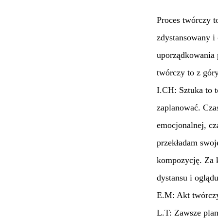
Proces twórczy t
zdystansowany i 
uporządkowania p
twórczy to z gór
I.CH: Sztuka to t
zaplanować. Czas
emocjonalnej, cz
przekładam swoje
kompozycję. Za k
dystansu i ogląd
E.M: Akt twórczy
L.T: Zawsze plan