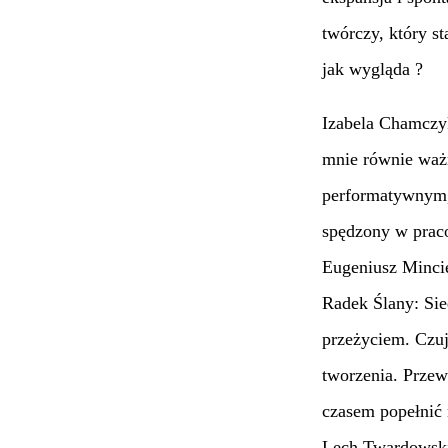
twórczy, który st
jak wygląda ?
Izabela Chamczyk
mnie równie waż
performatywnym, 
spędzony w praco
Eugeniusz Mincie
Radek Ślany: Sie
przeżyciem. Czuj
tworzenia. Przew
czasem popełnić 
Lech Twardowski: