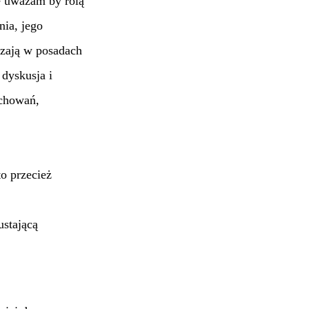
e uważam by rolą
nia, jego
szają w posadach
 dyskusja i
achowań,
o przecież
ustającą