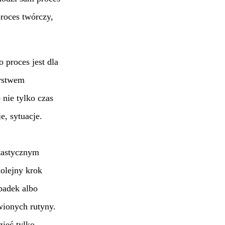
proces twórczy,
 proces jest dla
arstwem
 nie tylko czas
, sytuacje.
ntastycznym
olejny krok
padek albo
wionych rutyny.
zieć tylko