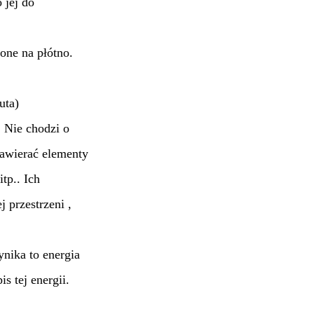
 jej do
one na płótno.
uta)
 Nie chodzi o
 zawierać elementy
tp.. Ich
 przestrzeni ,
ynika to energia
s tej energii.