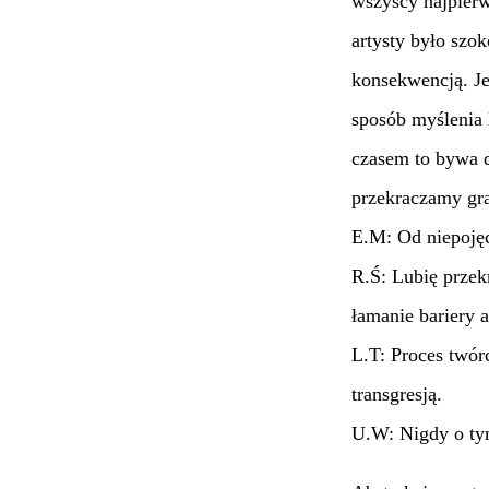
wszyscy najpierw
artysty było szo
konsekwencją. Je
sposób myślenia l
czasem to bywa 
przekraczamy gra
E.M: Od niepojęc
R.Ś: Lubię przek
łamanie bariery 
L.T: Proces twór
transgresją.
U.W: Nigdy o tym