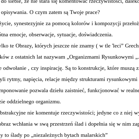
do siebie, że nie stara się komentować rzeczywistości, daleko
y opisywania. O czym zatem są Twoje prace?
życie, synestezyjnie za pomocą kolorów i kompozycji przełoż
tna emocje, obserwacje, sytuacje, doświadczenia.
lko te Obrazy, których jeszcze nie znamy ( w tle 'leci” Grech
nków z ostatnich lat nazywam „Organizmami Rysunkowymi „.
e odwołanie , czy inspirację. Są to konstrukcje, które muszą
yli rytmy, napięcia, relacje między strukturami rysunkowymi i
ponowanie pozwala dziełu zaistnieć, funkcjonować w realnej
zie oddzielnego organizmu.
bstrakcyjne nie komentuje rzeczywistości; jedyne co z niej w
obraz wchłania w swą przestrzeń ślad i dopełnia się w nim zapi
 to ślady po „niezależnych bytach malarskich”