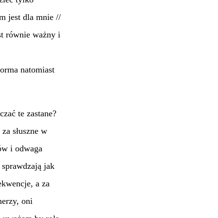
 jest dla mnie //
est równie ważny i
 forma natomiast
czać te zastane?
a za słuszne w
dów i odwaga
 sprawdzają jak
ekwencje, a za
merzy, oni