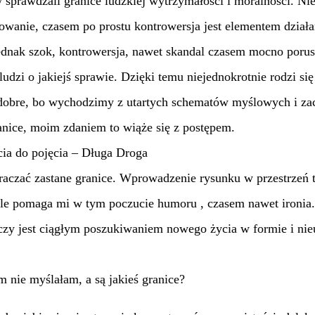
 sprawdzali granice ludzkiej wytrzymałości i moralności. Ni
kowanie, czasem po prostu kontrowersja jest elementem działa
dnak szok, kontrowersja, nawet skandal czasem mocno poru
udzi o jakiejś sprawie. Dzięki temu niejednokrotnie rodzi się
dobre, bo wychodzimy z utartych schematów myślowych i z
nice, moim zdaniem to wiąże się z postępem.
ia do pojęcia – Długa Droga
raczać zastane granice. Wprowadzenie rysunku w przestrzeń t
ale pomaga mi w tym poczucie humoru , czasem nawet ironia.
czy jest ciągłym poszukiwaniem nowego życia w formie i nie
 nie myślałam, a są jakieś granice?