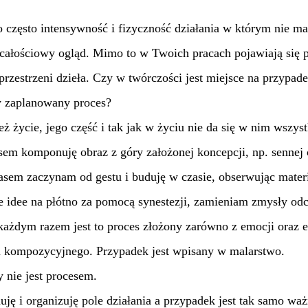
o często intensywność i fizyczność działania w którym nie ma
całościowy ogląd. Mimo to w Twoich pracach pojawiają się 
rzestrzeni dzieła. Czy w twórczości jest miejsce na przypade
y zaplanowany proces?
eż życie, jego część i tak jak w życiu nie da się w nim wszys
em komponuję obraz z góry założonej koncepcji, np. sennej 
asem zaczynam od gestu i buduję w czasie, obserwując mater
 idee na płótno za pomocą synestezji, zamieniam zmysły odcz
ażdym razem jest to proces złożony zarówno z emocji oraz en
u kompozycyjnego. Przypadek jest wpisany w malarstwo.
 nie jest procesem.
uję i organizuję pole działania a przypadek jest tak samo wa