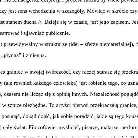
czy jest sens wchodzenia w szczegóły. Mówiąc w skrócie czym
st stanem ducha //. Dzieje się w czasie, jest jego zapisem. J
estrować i ujawniać publicznie.
t przewidywalny w strukturze (idei – sferze niematerialnej),
 „płynna” i zmienna.
eś granice w swojej twórczości, czy raczej starasz się przekra
y (ale również każdego człowieka) jest robienie tego, co uzn
czasem nie licząc się z opinią innych. Niezależność poglą
w sztuce niezbędne. To artyści pierwsi przekraczają granice,
 posunąć, dokąd dojść, jak sobie poradzić, jakie są tego kons
j cały świat. Filozofowie, myśliciel, pisarze, malarze, perfor