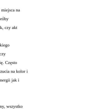
 miejsca na
próby
k, czy akt
tkiego
czy
ię. Często
ucia na kolor i
ergii jak i
żny, wszystko