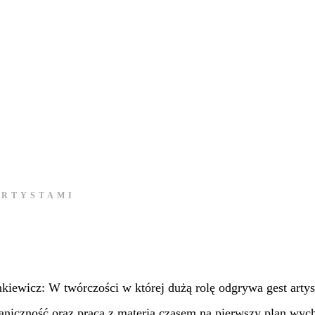
ARTYSTAMI
iewicz: W twórczości w której dużą rolę odgrywa gest artys
taniczność oraz praca z materią czasem na pierwszy plan wyc