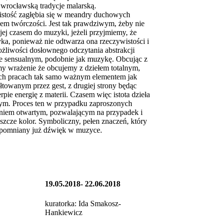
 wrocławską tradycje malarską.
wistość zagłębia się w meandry duchowych
nem twórczości. Jest tak prawdziwym, żeby nie
jej czasem do muzyki, jeżeli przyjmiemy, że
zyka, ponieważ nie odtwarza ona rzeczywistości i
żliwości dosłownego odczytania abstrakcji
ie sensualnym, podobnie jak muzykę. Obcując z
 wrażenie że obcujemy z dziełem totalnym,
ych pracach tak samo ważnym elementem jak
łtowanym przez gest, z drugiej strony będąc
ie energię z materii. Czasem więc istota dzieła
zym. Proces ten w przypadku zaproszonych
ałaniem otwartym, pozwalającym na przypadek i
eszcze kolor. Symboliczny, pełen znaczeń, który
wspomniany już dźwięk w muzyce.
19.05.2018- 22.06.2018
kuratorka: Ida Smakosz-
Hankiewicz