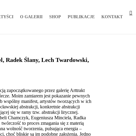
TYŚCI
O GALERII
SHOP
PUBLIKACJE
KONTAKT
l, Radek Ślany, Lech Twardowski,
cją zapoczątkowanego przez galerię Arttrakt
órcze. Moim zamiarem jest pokazanie pewnych
lub wspólny manifest, artystów tworzących w ich
awskiej abstrakcji, konkretnie abstrakcji
ącej się w ramy tzw. abstrakcji lirycznej.
zabeli Chamczyk, Eugeniusza Minciela, Radka
twórczość to proces zmagania się z materią
ana wolność tworzenia, pulsująca energia –
i, choć bliskie są im podobne założenia. Jedno