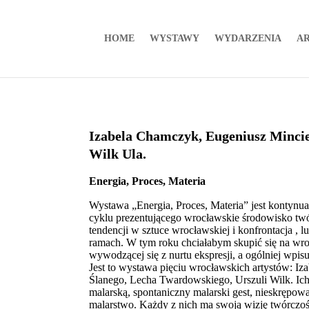
HOME
WYSTAWY
WYDARZENIA
AR
Izabela Chamczyk, Eugeniusz Mincie
Wilk Ula.
Energia, Proces, Materia
Wystawa „Energia, Proces, Materia” jest kontynua
cyklu prezentującego wrocławskie środowisko tw
tendencji w sztuce wrocławskiej i konfrontacja , 
ramach. W tym roku chciałabym skupić się na wrocł
wywodzącej się z nurtu ekspresji, a ogólniej wpisuj
Jest to wystawa pięciu wrocławskich artystów: I
Ślanego, Lecha Twardowskiego, Urszuli Wilk. Ich 
malarską, spontaniczny malarski gest, nieskrępow
malarstwo. Każdy z nich ma swoją wizję twórczośc