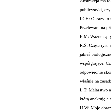
Abstrakcja ma to 
publicystyki, cz
I.CH: Obrazy to 
Przelewam na płó
E.M: Ważne są ty
R.Ś: Część rysu
jakieś biologiczn
współgrające. Cz
odpowiednie skom
właśnie na zasad
L.T: Malarstwo a
którą anektuję a 
U.W: Moje obrazy